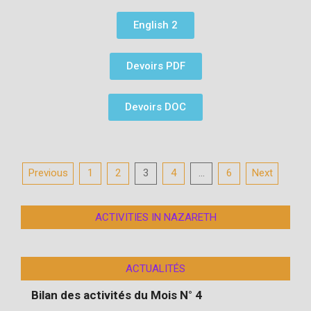
English 2
Devoirs PDF
Devoirs DOC
Previous
1
2
3
4
…
6
Next
ACTIVITIES IN NAZARETH
le club agropastoral
ACTUALITÉS
club menuiserie
Bilan des activités du Mois N° 4