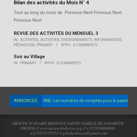
club menuiserie
Bilan des activités du Mois N° 4
Tout au long du mois de Previous Next Previous Next
Mass
Previous Next
REVUE DES ACTIVITÉS DU MENSUEL 3
AS des parents
IN:
ACTIVITÉS
,
ACTIVITIES
,
ENSEIGNEMENTS
,
INFORMATIONS
,
PÉDAGOGIE
,
PRIMARY
WITH:
0 COMMENTS
Soir au Village
IN:
PRIMARY
WITH:
0 COMMENTS
ANNONCES
NNE: Les numéros de comptes pour le paiement de
GROUPE SCOLAIRE BILINGUE SAINTE FAMILLE DE NAZARETH -
NKOZOA // www.nazarethnkozoa.org // +237656000000 -
+237675555555 // gsbsfn.nkozoa@gmail.com