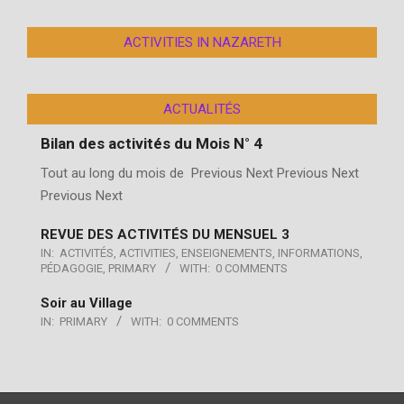
ACTIVITIES IN NAZARETH
le club agropastoral
ACTUALITÉS
club menuiserie
Bilan des activités du Mois N° 4
Tout au long du mois de Previous Next Previous Next
Mass
Previous Next
REVUE DES ACTIVITÉS DU MENSUEL 3
AS des parents
IN:
ACTIVITÉS
,
ACTIVITIES
,
ENSEIGNEMENTS
,
INFORMATIONS
,
PÉDAGOGIE
,
PRIMARY
WITH:
0 COMMENTS
Soir au Village
IN:
PRIMARY
WITH:
0 COMMENTS