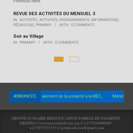
Previous Next
REVUE DES ACTIVITÉS DU MENSUEL 3
IN:
ACTIVITÉS
,
ACTIVITIES
,
ENSEIGNEMENTS
,
INFORMATIONS
,
PÉDAGOGIE
,
PRIMARY
WITH:
0 COMMENTS
Soir au Village
IN:
PRIMARY
WITH:
0 COMMENTS
ANNONCES
de comptes pour le paiement de la scolarité à la MEC,
Maternelle
GROUPE SCOLAIRE BILINGUE SAINTE FAMILLE DE NAZARETH -
NKOZOA // www.nazarethnkozoa.org // +237656000000 -
+237675555555 // gsbsfn.nkozoa@gmail.com