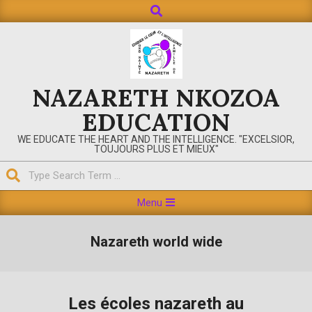
Search
Skip
to
content
NAZARETH NKOZOA
EDUCATION
WE EDUCATE THE HEART AND THE INTELLIGENCE. "EXCELSIOR,
TOUJOURS PLUS ET MIEUX"
Search
Primary
Menu
Navigation
Menu
Nazareth world wide
Les écoles nazareth au