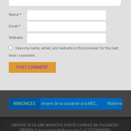
Name
*
Email
*
Website
Save my name, email, and website in this browser for the next
time I comment.
ANNONCES
 comptes pour le paiement de la scolarité à la MEC,
Maternelle 3
GROUPE SCOLAIRE BILINGUE SAINTE FAMILLE DE NAZARETH -
NKOZOA // www.nazarethnkozoa.org // +237656000000 -