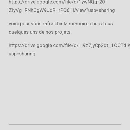
https://drive.google.com/file/d/1ywNQqf20-
ZIyVg_RNhCgW9JdRHrPQ61I/view?usp=sharing
voici pour vous rafraichir la mémoire chers tous
quelques uns de nos projets.
https://drive.google.com/file/d/1i9z7jyCp2dt_1OCTd
usp=sharing
2021-