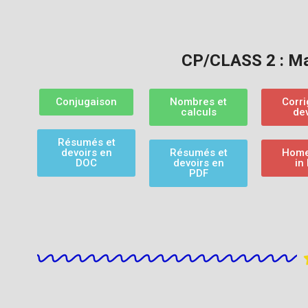
CP/CLASS 2 : Ma
Conjugaison
Nombres et
Corr
calculs
de
Résumés et
devoirs en
Résumés et
Home
DOC
devoirs en
in
PDF