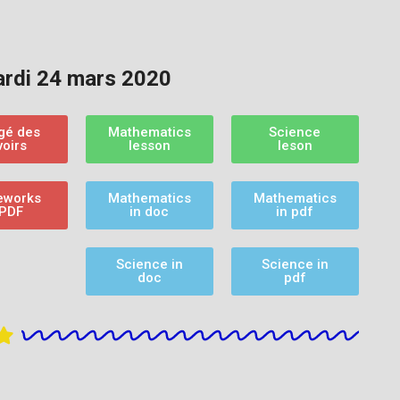
rdi 24 mars 2020
igé des
Mathematics
Science
voirs
lesson
leson
works
Mathematics
Mathematics
 PDF
in doc
in pdf
Science in
Science in
doc
pdf