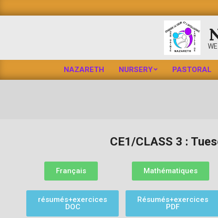
WE
NAZARETH
NURSERY
PASTORAL
CE1/CLASS 3 : Tues
club menuiserie
Français
Mathématiques
résumés+exercices
Résumés+exercices
DOC
PDF