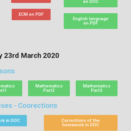
en DOC
ECM en PDF
English language
en PDF
y 23rd March 2020
sons
matics
Mathematics
Mathematics
art1
Part2
Part3
ses - Coorections
k in DOC
Corrections of the
homework in DOC