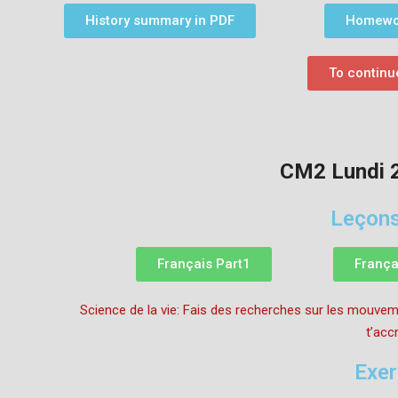
History summary in PDF
Homewor
To continue
CM2 Lundi 
Leçons
Français Part1
França
Science de la vie: Fais des recherches sur les mouveme
t’acc
Exer