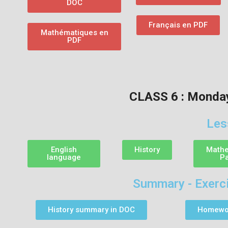
DOC
Français en PDF
Mathématiques en
PDF
CLASS 6 : Monda
Les
English
History
Mathe
language
P
Summary - Exerci
History summary in DOC
Homewor