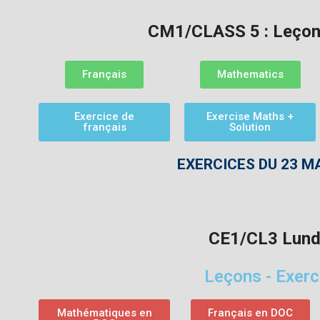
CM1/CLASS 5 : Leçon
Français
Mathematics
Exercice de
Exercise Maths +
français
Solution
EXERCICES DU 23 M
CE1/CL3 Lund
Leçons - Exerc
Mathématiques en
Français en DOC