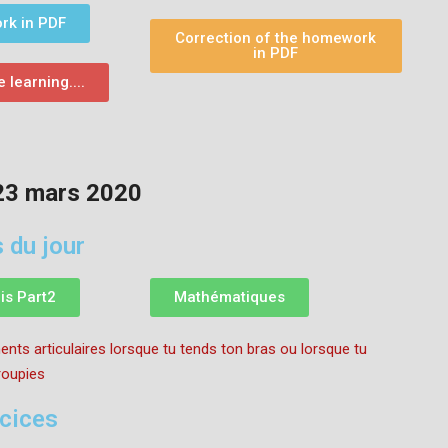
k in PDF
Correction of the homework
in PDF
 learning....
23 mars 2020
 du jour
is Part2
Mathématiques
nts articulaires lorsque tu tends ton bras ou lorsque tu
roupies
cices