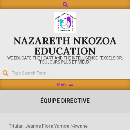
Search
Skip
to
content
NAZARETH NKOZOA
EDUCATION
WE EDUCATE THE HEART AND THE INTELLIGENCE. "EXCELSIOR,
TOUJOURS PLUS ET MIEUX"
Search
Primary
Menu
Navigation
Menu
ÉQUIPE DIRECTIVE
Titular: Jeanne Flore Yamde Nkwane