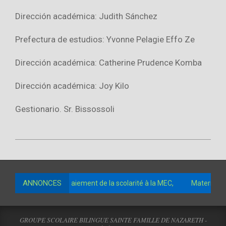
Dirección académica: Judith Sánchez
Prefectura de estudios: Yvonne Pelagie Effo Ze
Dirección académica: Catherine Prudence Komba
Dirección académica: Joy Kilo
Gestionario. Sr. Bissossoli
2022-
09-
13
ANNONCES
de comptes pour le paiement de la scolarité à la MEC,
Maternelle
GROUPE SCOLAIRE BILINGUE SAINTE FAMILLE DE NAZARETH -